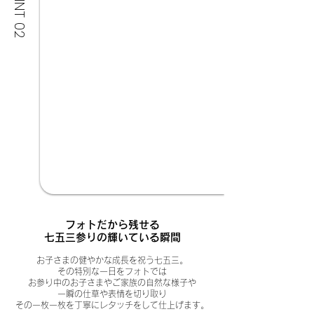
POINT 02
フォトだから残せる
七五三参りの輝いている瞬間
お子さまの健やかな成長を祝う七五三。
その特別な一日を
フォトでは
お参り中のお子さまやご家族の自然な様子や
一瞬の仕草や表情を切り取り
その一枚一枚を丁寧にレタッチをして仕上げます。