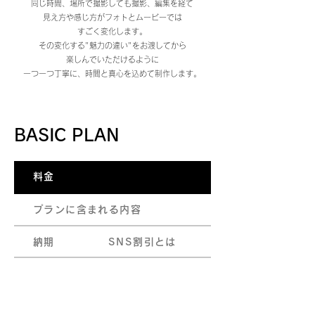
同じ時間、場所で撮影しても撮影、編集を経て
見え方や感じ方がフォトとムービーでは
すごく変化します。
その変化する"魅力の違い"を
お渡してから
楽しんでいただけるように
一つ一つ丁寧に、時間と真心を込めて制作します。
BASIC PLAN
料金
プランに含まれる内容
納期
SNS割引とは