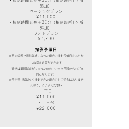
・撮影時間延長＋30分（撮影場所1ヶ所
追加）
ベーシックプラン
¥11,000
・撮影時間延長＋30分（撮影場所1ヶ所
追加）
​フォトプラン
¥7,700
撮影予備日
※悪天候等で撮影延期になった場合の撮影予備日をあらか
じめ抑える事ができます
（通常は撮影延期が決まった時点での空き日程からのご案
内となります）
※予定通り延期なく撮影できた場合でもご返金はありませ
んので、ご了承ください
・平日
,
¥11
000
・土日祝
,
¥22
000