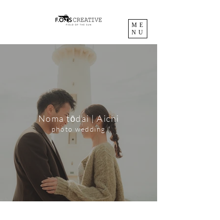
ME
NU
Noma tōdai | Aichi
photo wedding