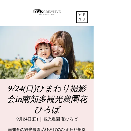
ME
NU
9/24(日)ひまわり撮影
会in南知多観光農園花
ひろば
9月24日(日)
  |  
観光農園 花ひろば
南知多の観光農園花ひろばのひまわり畑🌻