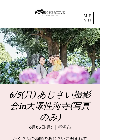
ME
NU
6/5(月) あじさい撮影
会in大塚性海寺(写真
のみ)
6月05日(月)
  |  
稲沢市
たくさんの満開のあじさいに囲まれて