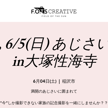
), 6/5(日) あ
in大塚性海寺
6月04日(土)
  |  
稲沢市
満開のあじさいに囲まれて