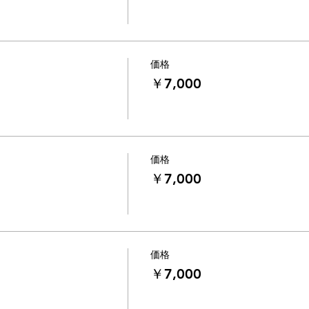
枠の中からご希望の枠を選んで予約していただき撮影します。
予約となります)
価格
￥7,000
-----------------------------
価格
￥7,000
ータはSNSやコンテストなどで使用させていただくことがあり
お申し込み時にお知らせください。
、日程を変更させていただくか、
く場合もございます。
価格
様にも大変人気な場所ですので
￥7,000
背景に入ってしまうことがございます。
ており、原則
1枠につき1家族
での撮影となります。