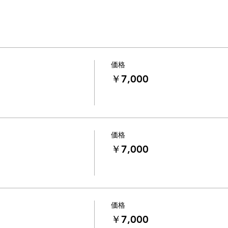
待ちしております！！
なり次第、応募を締め切りとさせていただきます。
い河津桜並木にて
価格
￥7,000
000円（追加５カット）になります。
したショートムービー(＋6,000円)
価格
￥7,000
編集したものを
アドレスへネット経由のデータ便にてお渡しいたします。
ービーも写真と同様にデータ便にて納品いたします。
価格
￥7,000