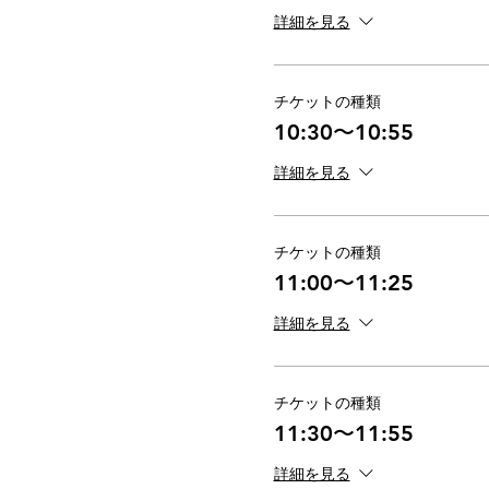
9:00〜12:00の時間
詳細を見る
（1枠につき1家族までのご
①09:00〜09:25
②09:30〜09:55
チケットの種類
③10:00〜10:25
10:30〜10:55
④10:30〜10:55
⑤11:00〜11:25
詳細を見る
⑥11:30〜11:55
---------------------------------------
チケットの種類
【注意事項】
11:00〜11:25
◯撮影させていただいたデ
詳細を見る
どうしても掲載NGの方は
◯桜の開花状況によっては
撮影会を中止させていただ
チケットの種類
◯桜のエリアは一般のお客
11:30〜11:55
写真の中に一般のお客様が
詳細を見る
◯撮影は事前予約制となっ