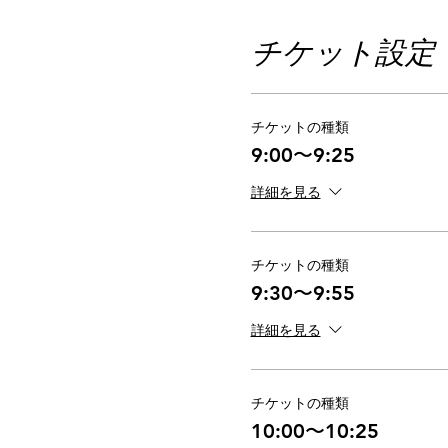
チケット設定
みなさまのご応募をぜひお
なお、全ての予約が満席に
◎撮影場所：岡崎市乙川沿
チケットの種類
◎撮影日程：03/06(水)
9:00〜9:25
◎撮影料金：7,000円
※兄弟１人追加ごとに＋1,
詳細を見る
◎オプション: 1分程に編集
◎お渡し内容
チケットの種類
写真15カット
9:30〜9:55
詳細を見る
※撮影データはセレクト・
2週間以内に PCメール
※オプションのショートム
チケットの種類
10:00〜10:25
◎撮影時間